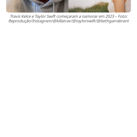
Travis Kelce e Taylor Swift começaram a namorar em 2023 – Foto:
Reprodução/Instagram/@killatrav/@taylorswift/@bethgarrabrant