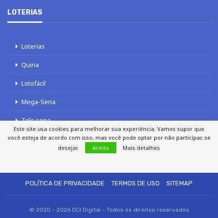
LOTERIAS
Loterias
Quina
Lotofácil
Mega-Sena
Tele sena
Este site usa cookies para melhorar sua experiência. Vamos supor que
você esteja de acordo com isso, mas você pode optar por não participar, se
desejar.
Aceito
Mais detalhes
SOBRE NÓS
AUTORES
FALE COM O JORNAL DCI
POLÍTICA DE PRIVACIDADE
TERMOS DE USO
SITEMAP
© 2020 - 2026 DCI Digital - Todos os direitos reservados