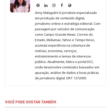
Anny
Anny
Anny
Anny
Site
Malagolini
Malagolini
Malagolini
Malagolini
de
Anny Malagolini é jornalista especializada
no
no
no
no
Anny
em produção de conteúdo digital,
Pinterest
LinkedIn
Instagram
Facebook
Malagolini
jornalismo online e estratégia editorial. Com
passagem por veículos de comunicação
como Campo Grande News, Correio do
Estado, Midiamax, Yahoo e Tempo Novo,
acumula experiência na cobertura de
notícias, economia, serviços,
entretenimento e temas de interesse
público. Atualmente, lidera o portal DCI,
onde desenvolve conteúdos baseados em
apuração, análise de dados e boas práticas
de jornalismo digital. DRT 1272/MS
VOCÊ PODE GOSTAR TAMBÉM