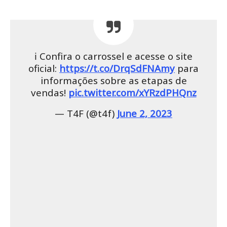
ℹ️ Confira o carrossel e acesse o site
oficial:
https://t.co/DrqSdFNAmy
para
informações sobre as etapas de
vendas!
pic.twitter.com/xYRzdPHQnz
— T4F (@t4f)
June 2, 2023