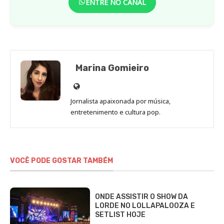
ENTRE NO CANAL
Marina Gomieiro
Site
de
Jornalista apaixonada por música,
Marina
entretenimento e cultura pop.
Gomieiro
VOCÊ PODE GOSTAR TAMBÉM
ONDE ASSISTIR O SHOW DA
LORDE NO LOLLAPALOOZA E
SETLIST HOJE