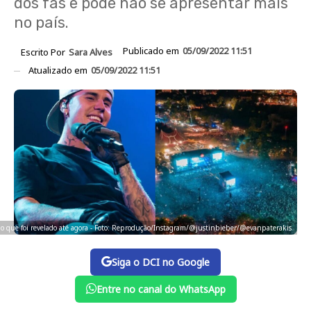
dos fãs e pode não se apresentar mais
no país.
Publicado em
05/09/2022 11:51
Escrito Por
Sara Alves
Atualizado em
05/09/2022 11:51
a o que foi revelado até agora - Foto: Reprodução/Instagram/@justinbieber/@evanpaterakis
Siga o DCI no Google
Entre no canal do WhatsApp