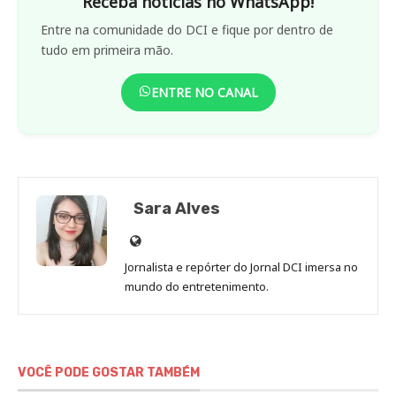
Receba notícias no WhatsApp!
Entre na comunidade do DCI e fique por dentro de
tudo em primeira mão.
ENTRE NO CANAL
Sara Alves
Site
de
Jornalista e repórter do Jornal DCI imersa no
Sara
mundo do entretenimento.
Alves
VOCÊ PODE GOSTAR TAMBÉM