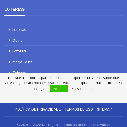
LOTERIAS
Loterias
Quina
Lotofácil
Mega-Sena
Tele sena
Este site usa cookies para melhorar sua experiência. Vamos supor que
você esteja de acordo com isso, mas você pode optar por não participar, se
desejar.
Aceito
Mais detalhes
SOBRE NÓS
AUTORES
FALE COM O JORNAL DCI
POLÍTICA DE PRIVACIDADE
TERMOS DE USO
SITEMAP
© 2020 - 2026 DCI Digital - Todos os direitos reservados