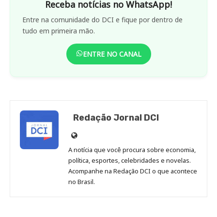
Receba notícias no WhatsApp!
Entre na comunidade do DCI e fique por dentro de
tudo em primeira mão.
ENTRE NO CANAL
Redação Jornal DCI
Site
de
A notícia que você procura sobre economia,
Redação
política, esportes, celebridades e novelas.
Jornal
Acompanhe na Redação DCI o que acontece
no Brasil.
DCI