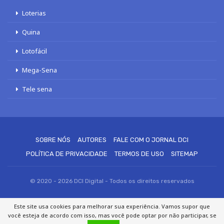
Loterias
Quina
Lotofácil
Mega-Sena
Tele sena
SOBRE NÓS
AUTORES
FALE COM O JORNAL DCI
POLÍTICA DE PRIVACIDADE
TERMOS DE USO
SITEMAP
© 2020 - 2026 DCI Digital - Todos os direitos reservados
Este site usa cookies para melhorar sua experiência. Vamos supor que
você esteja de acordo com isso, mas você pode optar por não participar, se