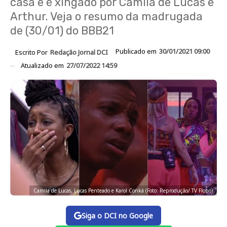
casa e é xingado por Camila de Lucas e
Arthur. Veja o resumo da madrugada
de (30/01) do BBB21
Publicado em
30/01/2021 09:00
Escrito Por
Redação Jornal DCI
Atualizado em
27/07/2022 14:59
Camila de Lucas, Lucas Penteado e Karol Conká (Foto: Reprodução/ TV Flobo)
Siga o DCI no Google