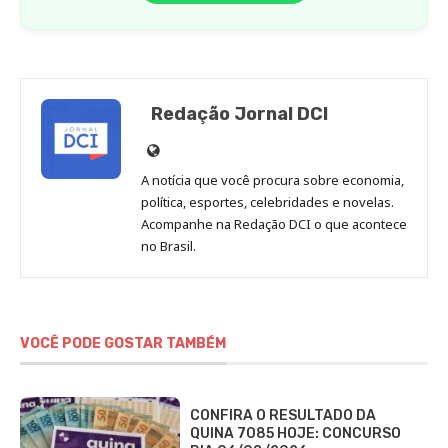
Redação Jornal DCI
Site
de
A notícia que você procura sobre economia,
Redação
política, esportes, celebridades e novelas.
Jornal
Acompanhe na Redação DCI o que acontece
no Brasil.
DCI
VOCÊ PODE GOSTAR TAMBÉM
CONFIRA O RESULTADO DA
QUINA 7085 HOJE: CONCURSO