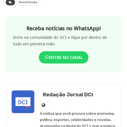
Karol Conka
Receba notícias no WhatsApp!
Entre na comunidade do DCI e fique por dentro de
tudo em primeira mão.
ENTRE NO CANAL
Redação Jornal DCI
Site
de
A notícia que você procura sobre economia,
Redação
política, esportes, celebridades e novelas.
Jornal
Acompanhe na Redação DCI o que acontece