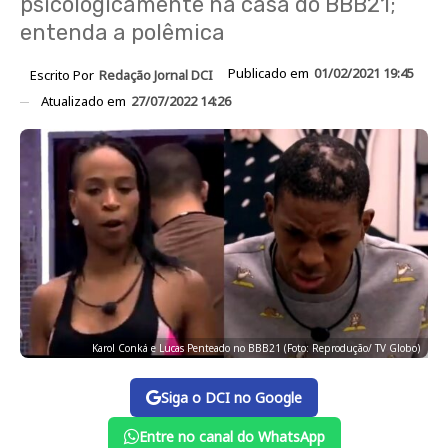
psicologicamente na casa do BBB21;
entenda a polêmica
Publicado em
01/02/2021 19:45
Escrito Por
Redação Jornal DCI
Atualizado em
27/07/2022 14:26
Karol Conká e Lucas Penteado no BBB21 (Foto: Reprodução/ TV Globo)
Siga o DCI no Google
Entre no canal do WhatsApp