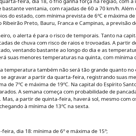
arta-feira, dia 18, o frio ganha força na região, com a 
de bastante ventania, com rajadas de 60 a 70 km/h. Além
os do estado, com mínima prevista de 6ºC e máxima de 15
 Ribeirão Preto, Bauru, Franca e Campinas, a previsão d
neiro, o alerta é para o risco de temporais. Tanto na cap
das de chuva com risco de raios e trovoadas. A partir de 
do, ventando bastante ao longo do dia e as temperatur
terá suas menores temperaturas na quinta, com mínima 
na temperatura também não será tão grande quanto no e
i se agravar a partir da quarta-feira, registrando suas
ma de 7ºC e máxima de 19ºC. Na capital do Espírito Santo,
larados. A semana começa com probabilidade de pancada
o. Mas, a partir de quinta-feira, haverá sol, mesmo co
chegando à mínima de 13ºC na sexta.
feira, dia 18: mínima de 6º e máxima de 15º;