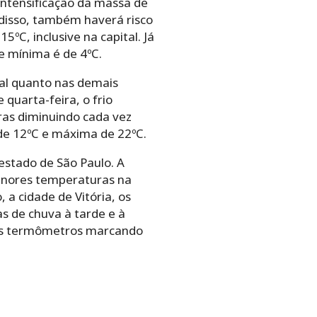
intensificação da massa de
 disso, também haverá risco
ºC, inclusive na capital. Já
e mínima é de 4ºC.
ital quanto nas demais
quarta-feira, o frio
as diminuindo cada vez
de 12ºC e máxima de 22ºC.
stado de São Paulo. A
 menores temperaturas na
 a cidade de Vitória, os
s de chuva à tarde e à
m os termômetros marcando