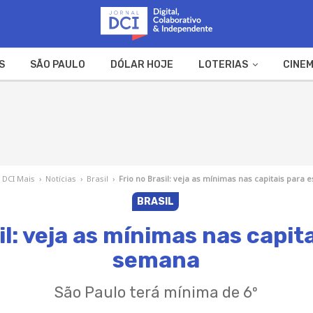
S
SÃO PAULO
DÓLAR HOJE
LOTERIAS
CINEM
A FAZENDA
WEB STORIES
DCI Mais
›
Notícias
›
Brasil
›
Frio no Brasil: veja as mínimas nas capitais para
BRASIL
il: veja as mínimas nas capit
semana
São Paulo terá mínima de 6º