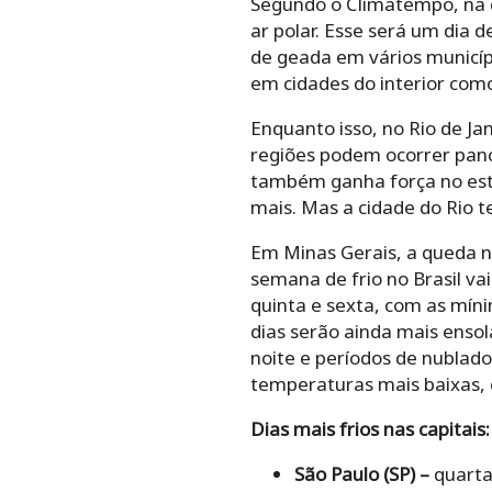
Segundo o Climatempo, na qu
ar polar. Esse será um dia 
de geada em vários municípi
em cidades do interior como
Enquanto isso, no Rio de Ja
regiões podem ocorrer panca
também ganha força no esta
mais. Mas a cidade do Rio 
Em Minas Gerais, a queda 
semana de frio no Brasil va
quinta e sexta, com as míni
dias serão ainda mais enso
noite e períodos de nublad
temperaturas mais baixas, 
Dias mais frios nas capitais:
São Paulo (SP) –
quarta-