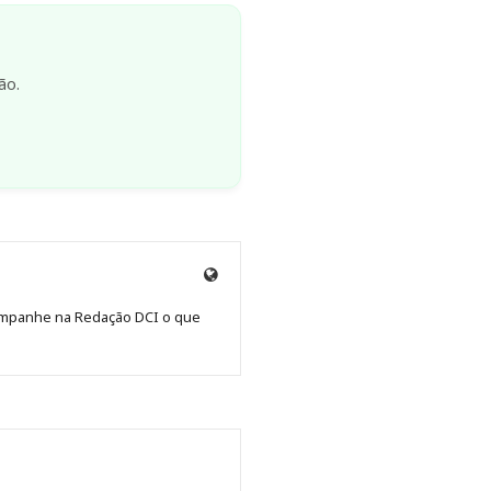
ão.
Site
de
Acompanhe na Redação DCI o que
Redação
Jornal
DCI