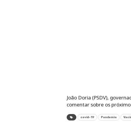
João Doria (PSDV), governa
comentar sobre os próximos
covid-19
Pandemia
Vaci