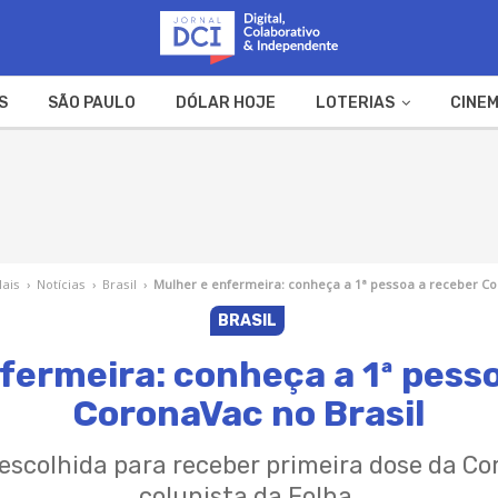
S
SÃO PAULO
DÓLAR HOJE
LOTERIAS
CINEM
A FAZENDA
WEB STORIES
Mais
›
Notícias
›
Brasil
›
Mulher e enfermeira: conheça a 1ª pessoa a receber Co
BRASIL
fermeira: conheça a 1ª pess
CoronaVac no Brasil
escolhida para receber primeira dose da Cor
colunista da Folha.