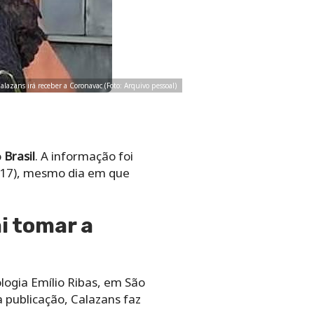
alazans irá receber a Coronavac (Foto: Arquivo pessoal)
o
Brasil
. A informação foi
 (17), mesmo dia em que
i tomar a
logia Emílio Ribas, em São
 publicação, Calazans faz