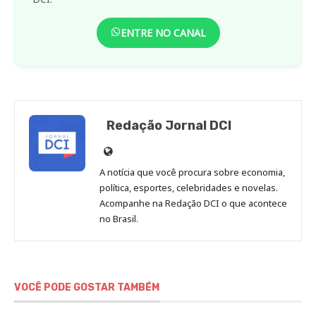
ENTRE NO CANAL
Redação Jornal DCI
Site
de
A notícia que você procura sobre economia,
Redação
política, esportes, celebridades e novelas.
Jornal
Acompanhe na Redação DCI o que acontece
no Brasil.
DCI
VOCÊ PODE GOSTAR TAMBÉM