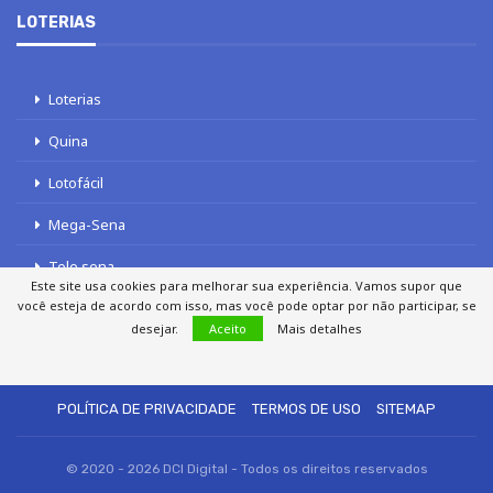
LOTERIAS
Loterias
Quina
Lotofácil
Mega-Sena
Tele sena
Este site usa cookies para melhorar sua experiência. Vamos supor que
você esteja de acordo com isso, mas você pode optar por não participar, se
desejar.
Aceito
Mais detalhes
SOBRE NÓS
AUTORES
FALE COM O JORNAL DCI
POLÍTICA DE PRIVACIDADE
TERMOS DE USO
SITEMAP
© 2020 - 2026 DCI Digital - Todos os direitos reservados