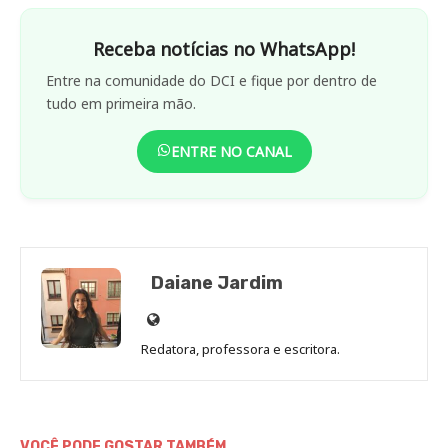
Receba notícias no WhatsApp!
Entre na comunidade do DCI e fique por dentro de
tudo em primeira mão.
ENTRE NO CANAL
Daiane Jardim
Site
de
Redatora, professora e escritora.
Daiane
Jardim
VOCÊ PODE GOSTAR TAMBÉM