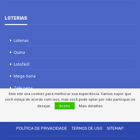
LOTERIAS
Loterias
Quina
Lotofácil
Mega-Sena
Tele sena
Este site usa cookies para melhorar sua experiência. Vamos supor que
você esteja de acordo com isso, mas você pode optar por não participar, se
desejar.
Aceito
Mais detalhes
SOBRE NÓS
AUTORES
FALE COM O JORNAL DCI
POLÍTICA DE PRIVACIDADE
TERMOS DE USO
SITEMAP