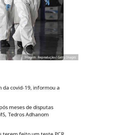
Imagem: Reprodução / Getty Images
m da covid-19, informou a
após meses de disputas
OMS, Tedros Adhanom
 terem feito um teste PCR