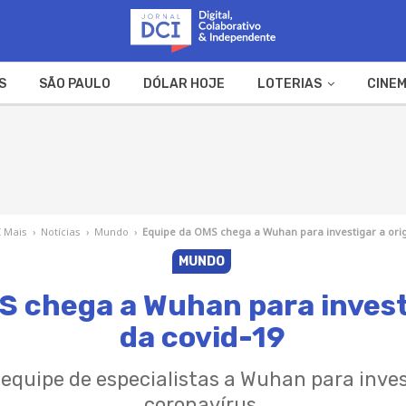
S
SÃO PAULO
DÓLAR HOJE
LOTERIAS
CINEM
A FAZENDA
WEB STORIES
I Mais
›
Notícias
›
Mundo
›
Equipe da OMS chega a Wuhan para investigar a ori
MUNDO
S chega a Wuhan para invest
da covid-19
quipe de especialistas a Wuhan para inves
coronavírus.