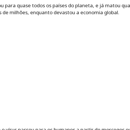
u para quase todos os países do planeta, e já matou qua
 de milhões, enquanto devastou a economia global.
e o vírus passou para os humanos a partir de morcegos o