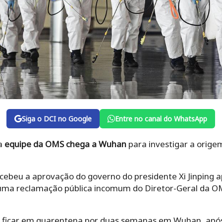
Siga o DCI no Google
Entre no canal do WhatsApp
 a
equipe da OMS chega a Wuhan
para investigar a orige
ebeu a aprovação do governo do presidente Xi Jinping 
uma reclamação pública incomum do Diretor-Geral da 
 ficar em quarentena por duas semanas em Wuhan, após