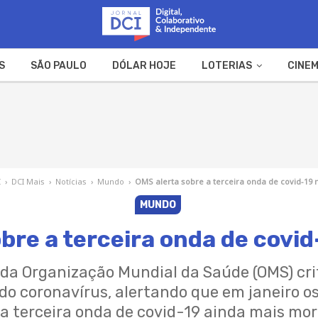
S
SÃO PAULO
DÓLAR HOJE
LOTERIAS
CINEM
A FAZENDA
WEB STORIES
I
›
DCI Mais
›
Notícias
›
Mundo
›
OMS alerta sobre a terceira onda de covid-19 
MUNDO
bre a terceira onda de covi
 da Organização Mundial da Saúde (OMS) cri
o coronavírus, alertando que em janeiro o
 terceira onda de covid-19 ainda mais mor