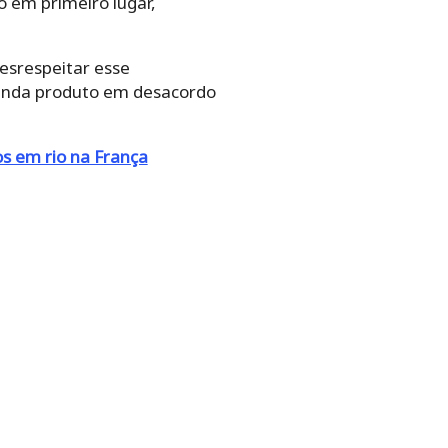
 em primeiro lugar,
esrespeitar esse
venda produto em desacordo
s em rio na França