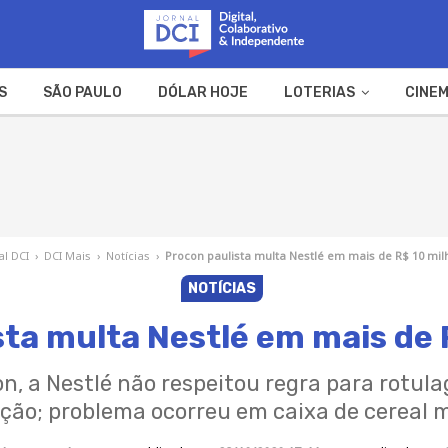
S
SÃO PAULO
DÓLAR HOJE
LOTERIAS
CINEM
A FAZENDA
WEB STORIES
al DCI
›
DCI Mais
›
Notícias
›
Procon paulista multa Nestlé em mais de R$ 10 mi
NOTÍCIAS
sta multa Nestlé em mais de 
n, a Nestlé não respeitou regra para rotul
ação; problema ocorreu em caixa de cereal 