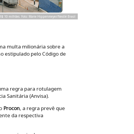
R$ 10 milhões. Foto: Marie Hippenmeyer/Nestlé Brasil
ma multa milionária sobre a
mo estipulado pelo Código de
uma regra para rotulagem
a Sanitária (Anvisa).
 o
Procon
, a regra prevê que
nte da respectiva