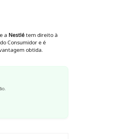
 e a
Nestlé
tem direito à
a do Consumidor e é
 vantagem obtida.
ão.