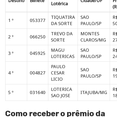
Destino
Bilhete
Cidade/UF
P
Lotérica
(R
TIQUATIRA
SAO
R
1 º
053377
DA SORTE
PAULO/SP
5
TREVO DA
MONTES
R
2 º
066250
SORTE
CLAROS/MG
2
MAGU
SAO
R
3 º
045925
LOTERICAS
PAULO/SP
2
PAULO
SAO
R
4 º
004827
CESAR
PAULO/SP
1
LICIO
LOTERICA
R
5 º
031640
ITAJUBA/MG
SAO JOSE
1
Como receber o prêmio da