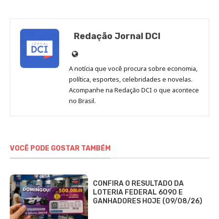
Redação Jornal DCI
Site
de
A notícia que você procura sobre economia,
Redação
política, esportes, celebridades e novelas.
Jornal
Acompanhe na Redação DCI o que acontece
no Brasil.
DCI
VOCÊ PODE GOSTAR TAMBÉM
CONFIRA O RESULTADO DA
LOTERIA FEDERAL 6090 E
GANHADORES HOJE (09/08/26)