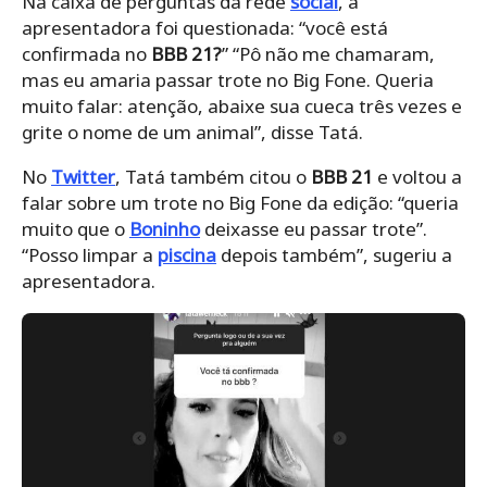
Na caixa de perguntas da rede
social
, a
apresentadora foi questionada: “você está
confirmada no
BBB 21?
” “Pô não me chamaram,
mas eu amaria passar trote no Big Fone. Queria
muito falar: atenção, abaixe sua cueca três vezes e
grite o nome de um animal”, disse Tatá.
No
Twitter
, Tatá também citou o
BBB 21
e voltou a
falar sobre um trote no Big Fone da edição: “queria
muito que o
Boninho
deixasse eu passar trote”.
“Posso limpar a
piscina
depois também”, sugeriu a
apresentadora.