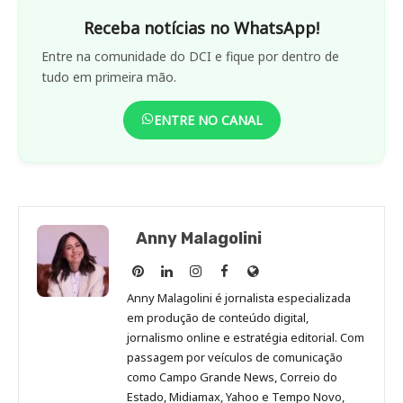
Receba notícias no WhatsApp!
Entre na comunidade do DCI e fique por dentro de
tudo em primeira mão.
ENTRE NO CANAL
Anny Malagolini
Anny
Anny
Anny
Anny
Site
Malagolini
Malagolini
Malagolini
Malagolini
de
Anny Malagolini é jornalista especializada
no
no
no
no
Anny
em produção de conteúdo digital,
Pinterest
LinkedIn
Instagram
Facebook
Malagolini
jornalismo online e estratégia editorial. Com
passagem por veículos de comunicação
como Campo Grande News, Correio do
Estado, Midiamax, Yahoo e Tempo Novo,