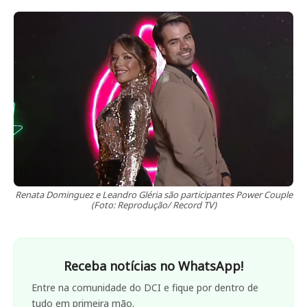
Renata Dominguez e Leandro Gléria são participantes Power Couple
(Foto: Reprodução/ Record TV)
Receba notícias no WhatsApp!
Entre na comunidade do DCI e fique por dentro de
tudo em primeira mão.