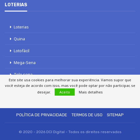
LOTERIAS
Loterias
Quina
Lotofácil
Mega-Sena
Tele sena
Este site usa cookies para melhorar sua experiência. Vamos supor que
você esteja de acordo com isso, mas você pode optar por não participar, se
desejar.
Aceito
Mais detalhes
SOBRE NÓS
AUTORES
FALE COM O JORNAL DCI
POLÍTICA DE PRIVACIDADE
TERMOS DE USO
SITEMAP
© 2020 - 2026 DCI Digital - Todos os direitos reservados