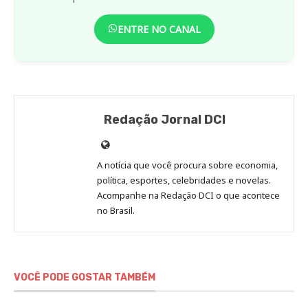
ENTRE NO CANAL
Redação Jornal DCI
Site
de
A notícia que você procura sobre economia,
Redação
política, esportes, celebridades e novelas.
Jornal
Acompanhe na Redação DCI o que acontece
no Brasil.
DCI
VOCÊ PODE GOSTAR TAMBÉM