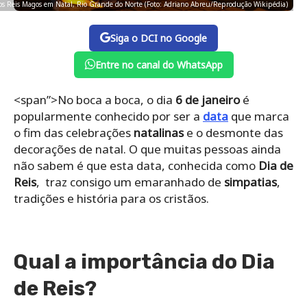
dos Reis Magos em Natal, Rio Grande do Norte (Foto: Adriano Abreu/Reprodução Wikipédia)
Siga o DCI no Google
Entre no canal do WhatsApp
<span”>No boca a boca, o dia
6 de janeiro
é
popularmente conhecido por ser a
data
que marca
o fim das celebrações
natalinas
e o desmonte das
decorações de natal. O que muitas pessoas ainda
não sabem é que esta data, conhecida como
Dia de
Reis
, traz consigo um emaranhado de
simpatias
,
tradições e história para os cristãos.
Qual a importância do Dia
de Reis?