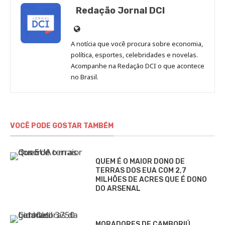
Redação Jornal DCI
Site
de
A notícia que você procura sobre economia,
Redação
política, esportes, celebridades e novelas.
Jornal
Acompanhe na Redação DCI o que acontece
no Brasil.
DCI
VOCÊ PODE GOSTAR TAMBÉM
QUEM É O MAIOR DONO DE
TERRAS DOS EUA COM 2,7
MILHÕES DE ACRES QUE É DONO
DO ARSENAL
MORADORES DE CAMBORIÚ,