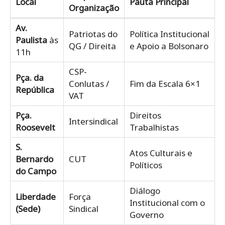
Local
Pauta Principal
Organização
Av.
Patriotas do
Política Institucional
Paulista
às
QG / Direita
e Apoio a Bolsonaro
11h
CSP-
Pça. da
Conlutas /
Fim da Escala 6×1
República
VAT
Pça.
Direitos
Intersindical
Roosevelt
Trabalhistas
S.
Atos Culturais e
Bernardo
CUT
Políticos
do Campo
Diálogo
Liberdade
Força
Institucional com o
(Sede)
Sindical
Governo