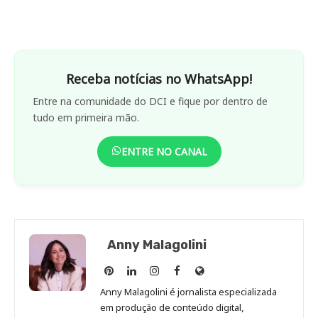
Receba notícias no WhatsApp!
Entre na comunidade do DCI e fique por dentro de
tudo em primeira mão.
ENTRE NO CANAL
Anny Malagolini
Anny
Anny
Anny
Anny
Site
Malagolini
Malagolini
Malagolini
Malagolini
de
Anny Malagolini é jornalista especializada
no
no
no
no
Anny
em produção de conteúdo digital,