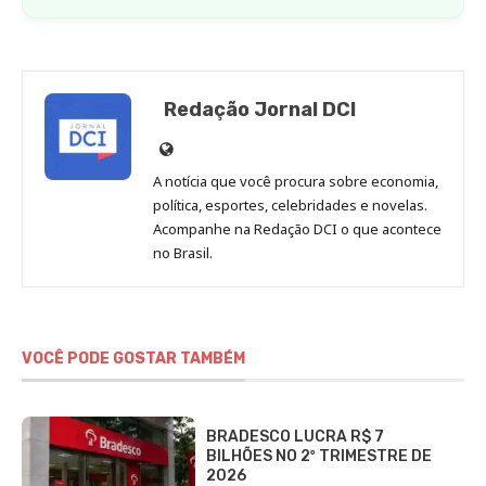
Redação Jornal DCI
Site
de
A notícia que você procura sobre economia,
Redação
política, esportes, celebridades e novelas.
Jornal
Acompanhe na Redação DCI o que acontece
no Brasil.
DCI
VOCÊ PODE GOSTAR TAMBÉM
BRADESCO LUCRA R$ 7
BILHÕES NO 2º TRIMESTRE DE
2026