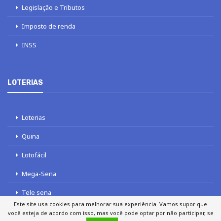
Legislação e Tributos
Imposto de renda
INSS
LOTERIAS
Loterias
Quina
Lotofácil
Mega-Sena
Tele sena
Este site usa cookies para melhorar sua experiência. Vamos supor que
você esteja de acordo com isso, mas você pode optar por não participar, se