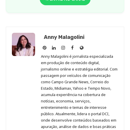
Anny Malagolini
Anny
Anny
Anny
Anny
Site
Malagolini
Malagolini
Malagolini
Malagolini
de
Anny Malagolini é jornalista especializada
no
no
no
no
Anny
em produção de conteúdo digital,
Pinterest
LinkedIn
Instagram
Facebook
Malagolini
jornalismo online e estratégia editorial. Com
passagem por veículos de comunicação
como Campo Grande News, Correio do
Estado, Midiamax, Yahoo e Tempo Novo,
acumula experiência na cobertura de
notícias, economia, serviços,
entretenimento e temas de interesse
público. Atualmente, lidera o portal DCI,
onde desenvolve conteúdos baseados em
apuração, análise de dados e boas práticas