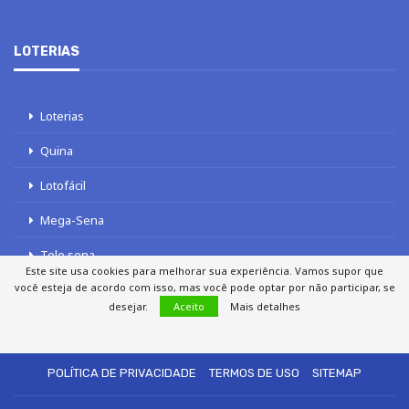
LOTERIAS
Loterias
Quina
Lotofácil
Mega-Sena
Tele sena
Este site usa cookies para melhorar sua experiência. Vamos supor que
você esteja de acordo com isso, mas você pode optar por não participar, se
desejar.
Aceito
Mais detalhes
SOBRE NÓS
AUTORES
FALE COM O JORNAL DCI
POLÍTICA DE PRIVACIDADE
TERMOS DE USO
SITEMAP