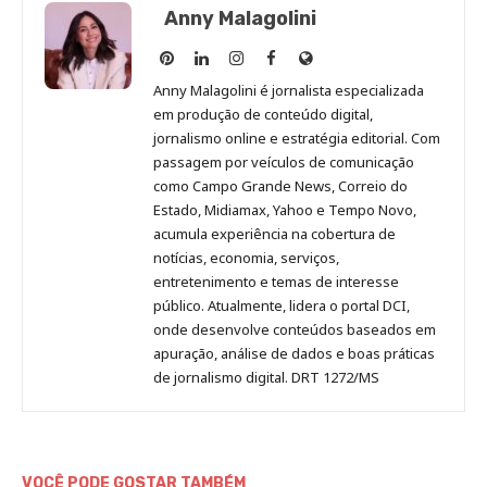
Anny Malagolini
Anny
Anny
Anny
Anny
Site
Malagolini
Malagolini
Malagolini
Malagolini
de
Anny Malagolini é jornalista especializada
no
no
no
no
Anny
em produção de conteúdo digital,
Pinterest
LinkedIn
Instagram
Facebook
Malagolini
jornalismo online e estratégia editorial. Com
passagem por veículos de comunicação
como Campo Grande News, Correio do
Estado, Midiamax, Yahoo e Tempo Novo,
acumula experiência na cobertura de
notícias, economia, serviços,
entretenimento e temas de interesse
público. Atualmente, lidera o portal DCI,
onde desenvolve conteúdos baseados em
apuração, análise de dados e boas práticas
de jornalismo digital. DRT 1272/MS
VOCÊ PODE GOSTAR TAMBÉM