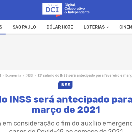
S
SÃO PAULO
DÓLAR HOJE
LOTERIAS
CINEM
A FAZENDA
WEB STORIES
I
›
Economia
›
INSS
›
13º salario do INSS será antecipado para fevereiro e març
INSS
 do INSS será antecipado para
março de 2021
 em consideração o fim do auxílio emergen
casos de Covid-19 no começo de 2021