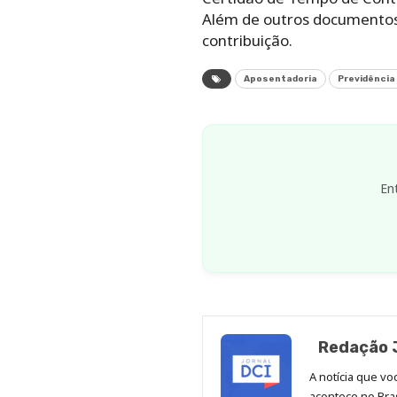
Além de outros documentos 
contribuição.
Aposentadoria
Previdência
En
Redação J
A notícia que v
acontece no Bras