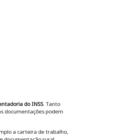
ntadoria do INSS
. Tanto
 e as documentações podem
plo a carteira de trabalho,
 e documentação rural.