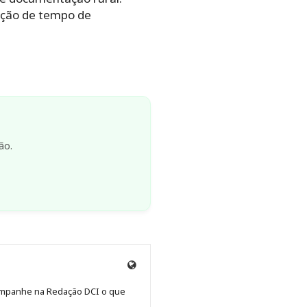
ação de tempo de
ão.
Site
de
Acompanhe na Redação DCI o que
Redação