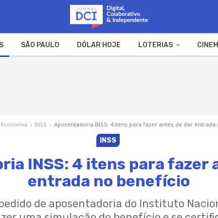
S
SÃO PAULO
DÓLAR HOJE
LOTERIAS
CINEM
A FAZENDA
WEB STORIES
Economia
›
INSS
›
Aposentadoria INSS: 4 itens para fazer antes de dar entrada 
INSS
ia INSS: 4 itens para fazer 
entrada no benefício
 pedido de aposentadoria do Instituto Nacio
fazer uma simulação do benefício e se certific