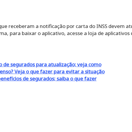
s que receberam a notificação por carta do INSS devem at
rma, para baixar o aplicativo, acesse a loja de aplicativos
ão de segurados para atualização; veja como
enso? Veja o que fazer para evitar a situação
nefícios de segurados; saiba o que fazer