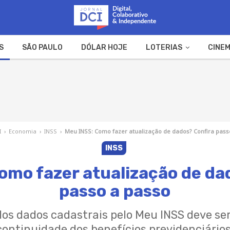
S
SÃO PAULO
DÓLAR HOJE
LOTERIAS
CINEM
A FAZENDA
WEB STORIES
I
›
Economia
›
INSS
›
Meu INSS: Como fazer atualização de dados? Confira pass
INSS
omo fazer atualização de da
passo a passo
dos dados cadastrais pelo Meu INSS deve ser
continuidade dos benefícios previdenciários