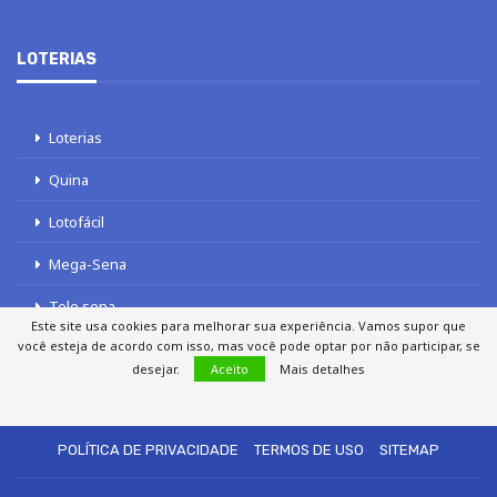
LOTERIAS
Loterias
Quina
Lotofácil
Mega-Sena
Tele sena
Este site usa cookies para melhorar sua experiência. Vamos supor que
você esteja de acordo com isso, mas você pode optar por não participar, se
desejar.
Aceito
Mais detalhes
SOBRE NÓS
AUTORES
FALE COM O JORNAL DCI
POLÍTICA DE PRIVACIDADE
TERMOS DE USO
SITEMAP