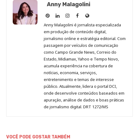
Anny Malagolini
Anny
Anny
Anny
Anny
Site
Malagolini
Malagolini
Malagolini
Malagolini
de
Anny Malagolini é jornalista especializada
no
no
no
no
Anny
em produção de conteúdo digital,
Pinterest
LinkedIn
Instagram
Facebook
Malagolini
jornalismo online e estratégia editorial. Com
passagem por veículos de comunicação
como Campo Grande News, Correio do
Estado, Midiamax, Yahoo e Tempo Novo,
acumula experiência na cobertura de
notícias, economia, serviços,
entretenimento e temas de interesse
público. Atualmente, lidera o portal DCI,
onde desenvolve conteúdos baseados em
apuração, análise de dados e boas práticas
de jornalismo digital. DRT 1272/MS
VOCÊ PODE GOSTAR TAMBÉM