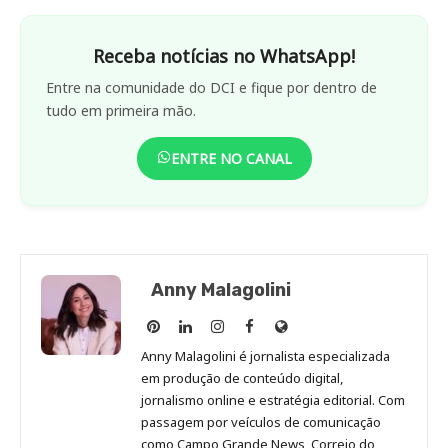
Receba notícias no WhatsApp!
Entre na comunidade do DCI e fique por dentro de
tudo em primeira mão.
ENTRE NO CANAL
Anny Malagolini
Anny
Anny
Anny
Anny
Site
Malagolini
Malagolini
Malagolini
Malagolini
de
Anny Malagolini é jornalista especializada
no
no
no
no
Anny
em produção de conteúdo digital,
Pinterest
LinkedIn
Instagram
Facebook
Malagolini
jornalismo online e estratégia editorial. Com
passagem por veículos de comunicação
como Campo Grande News, Correio do