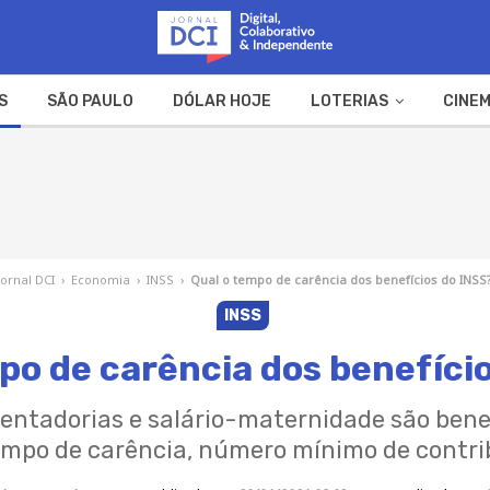
S
SÃO PAULO
DÓLAR HOJE
LOTERIAS
CINEM
A FAZENDA
WEB STORIES
Jornal DCI
›
Economia
›
INSS
›
Qual o tempo de carência dos benefícios do INSS
INSS
po de carência dos benefíci
sentadorias e salário-maternidade são bene
empo de carência, número mínimo de contri