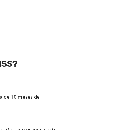
NSS?
cia de 10 meses de
a. Mas, em grande parte,