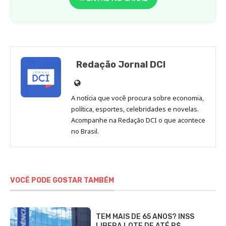
Redação Jornal DCI
Site
de
A notícia que você procura sobre economia,
Redação
política, esportes, celebridades e novelas.
Jornal
Acompanhe na Redação DCI o que acontece
no Brasil.
DCI
VOCÊ PODE GOSTAR TAMBÉM
TEM MAIS DE 65 ANOS? INSS
LIBERA LOTE DE ATÉ R$