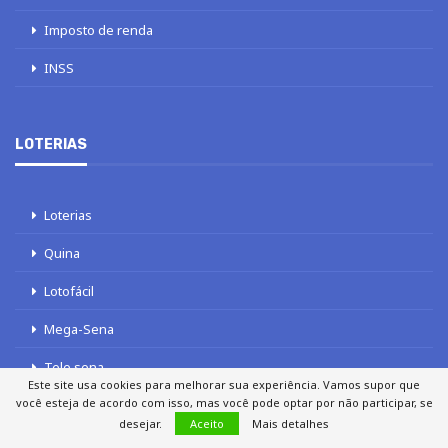
Imposto de renda
INSS
LOTERIAS
Loterias
Quina
Lotofácil
Mega-Sena
Tele sena
Este site usa cookies para melhorar sua experiência. Vamos supor que
você esteja de acordo com isso, mas você pode optar por não participar, se
desejar.
Aceito
Mais detalhes