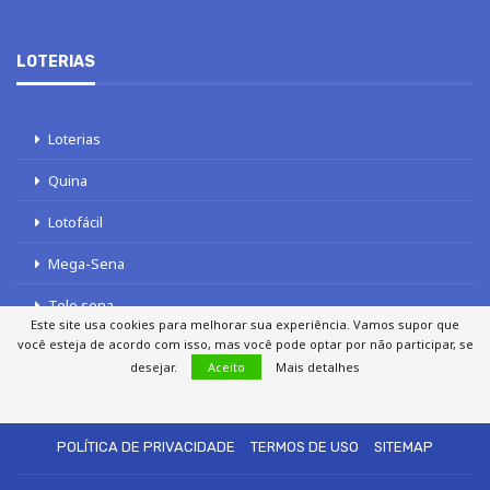
LOTERIAS
Loterias
Quina
Lotofácil
Mega-Sena
Tele sena
Este site usa cookies para melhorar sua experiência. Vamos supor que
você esteja de acordo com isso, mas você pode optar por não participar, se
desejar.
Aceito
Mais detalhes
SOBRE NÓS
AUTORES
FALE COM O JORNAL DCI
POLÍTICA DE PRIVACIDADE
TERMOS DE USO
SITEMAP