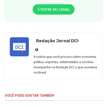
ENTRE NO CANAL
Redação Jornal DCI
Site
de
A notícia que você procura sobre economia,
Redação
política, esportes, celebridades e novelas.
Jornal
Acompanhe na Redação DCI o que acontece
no Brasil.
DCI
VOCÊ PODE GOSTAR TAMBÉM