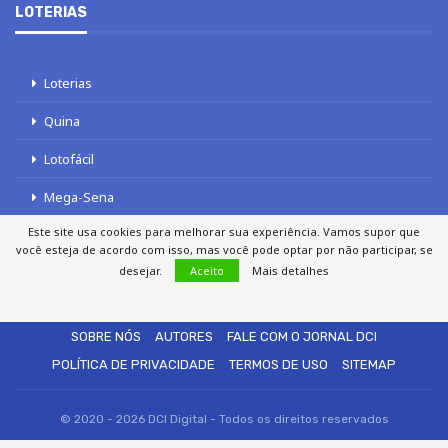
LOTERIAS
Loterias
Quina
Lotofácil
Mega-Sena
Este site usa cookies para melhorar sua experiência. Vamos supor que
Tele sena
você esteja de acordo com isso, mas você pode optar por não participar, se
desejar.
Aceito
Mais detalhes
SOBRE NÓS
AUTORES
FALE COM O JORNAL DCI
POLÍTICA DE PRIVACIDADE
TERMOS DE USO
SITEMAP
© 2020 - 2026 DCI Digital - Todos os direitos reservados