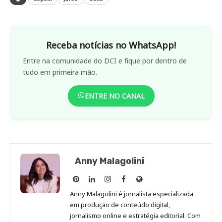
Receba notícias no WhatsApp!
Entre na comunidade do DCI e fique por dentro de
tudo em primeira mão.
ENTRE NO CANAL
Anny Malagolini
Anny
Anny
Anny
Anny
Site
Malagolini
Malagolini
Malagolini
Malagolini
de
Anny Malagolini é jornalista especializada
no
no
no
no
Anny
em produção de conteúdo digital,
Pinterest
LinkedIn
Instagram
Facebook
Malagolini
jornalismo online e estratégia editorial. Com