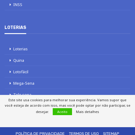
INSS
LOTERIAS
Loterias
Quina
Lotofácil
Mega-Sena
Tele sena
Este site usa cookies para melhorar sua experiência. Vamos supor que
você esteja de acordo com isso, mas você pode optar por não participar, se
desejar.
Aceito
Mais detalhes
SOBRE NÓS
AUTORES
FALE COM O JORNAL DCI
POLÍTICA DE PRIVACIDADE
TERMOS DE USO
SITEMAP