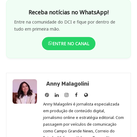
Receba notícias no WhatsApp!
Entre na comunidade do DCI e fique por dentro de
tudo em primeira mão.
ENTRE NO CANAL
Anny Malagolini
Anny
Anny
Anny
Anny
Site
Malagolini
Malagolini
Malagolini
Malagolini
de
Anny Malagolini é jornalista especializada
no
no
no
no
Anny
em produção de conteúdo digital,
Pinterest
LinkedIn
Instagram
Facebook
Malagolini
jornalismo online e estratégia editorial. Com
passagem por veículos de comunicação
como Campo Grande News, Correio do