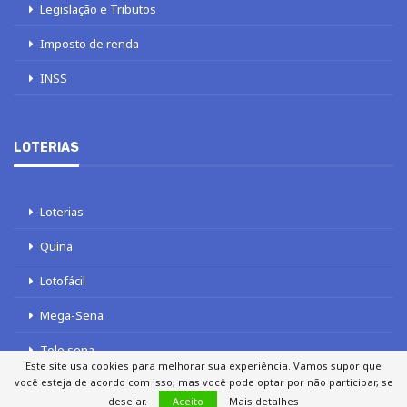
Legislação e Tributos
Imposto de renda
INSS
LOTERIAS
Loterias
Quina
Lotofácil
Mega-Sena
Tele sena
Este site usa cookies para melhorar sua experiência. Vamos supor que
você esteja de acordo com isso, mas você pode optar por não participar, se
desejar.
Aceito
Mais detalhes