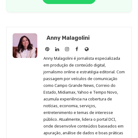
Anny Malagolini
Anny
Anny
Anny
Anny
Site
Malagolini
Malagolini
Malagolini
Malagolini
de
Anny Malagolini é jornalista especializada
no
no
no
no
Anny
em produção de conteúdo digital,
Pinterest
LinkedIn
Instagram
Facebook
Malagolini
jornalismo online e estratégia editorial. Com
passagem por veículos de comunicação
como Campo Grande News, Correio do
Estado, Midiamax, Yahoo e Tempo Novo,
acumula experiência na cobertura de
notícias, economia, serviços,
entretenimento e temas de interesse
público. Atualmente, lidera o portal DCI,
onde desenvolve conteúdos baseados em
apuração, análise de dados e boas práticas