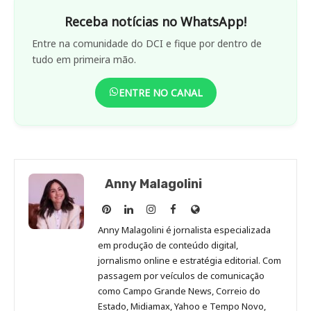
Receba notícias no WhatsApp!
Entre na comunidade do DCI e fique por dentro de
tudo em primeira mão.
ENTRE NO CANAL
Anny Malagolini
Anny
Anny
Anny
Anny
Site
Malagolini
Malagolini
Malagolini
Malagolini
de
Anny Malagolini é jornalista especializada
no
no
no
no
Anny
em produção de conteúdo digital,
Pinterest
LinkedIn
Instagram
Facebook
Malagolini
jornalismo online e estratégia editorial. Com
passagem por veículos de comunicação
como Campo Grande News, Correio do
Estado, Midiamax, Yahoo e Tempo Novo,