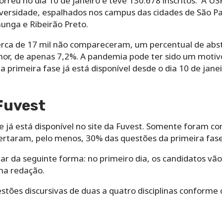
orreu no dia 10 de janeiro e teve 130.678 inscritos. A U
versidade, espalhados nos campus das cidades de São Pa
nunga e Ribeirão Preto.
cerca de 17 mil não compareceram, um percentual de ab
enor, de apenas 7,2%. A pandemia pode ter sido um moti
a primeira fase já está disponível desde o dia 10 de jane
Fuvest
e já está disponível no site da Fuvest. Somente foram 
ertaram, pelo menos, 30% das questões da primeira fase
ar da seguinte forma: no primeiro dia, os candidatos vã
ma redação.
stões discursivas de duas a quatro disciplinas conforme 