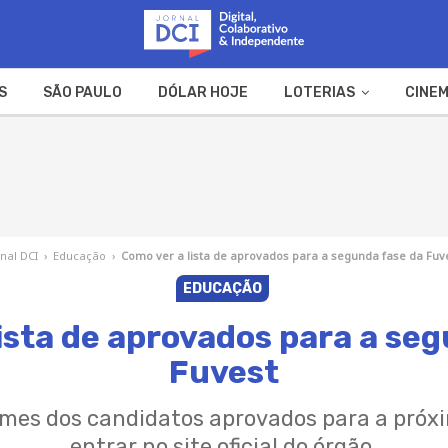
S
SÃO PAULO
DÓLAR HOJE
LOTERIAS
CINEM
A FAZENDA
WEB STORIES
rnal DCI
›
Educação
›
Como ver a lista de aprovados para a segunda fase da Fuv
EDUCAÇÃO
ista de aprovados para a se
Fuvest
omes dos candidatos aprovados para a próxi
entrar no site oficial do órgão.