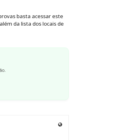
provas basta acessar este
além da lista dos locais de
ão.
Site
de
Luisa