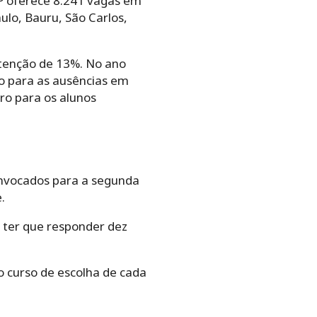
SP oferece 8.241 vagas em
ulo, Bauru, São Carlos,
stenção de 13%. No ano
vo para as ausências em
iro para os alunos
convocados para a segunda
.
o ter que responder dez
o curso de escolha de cada