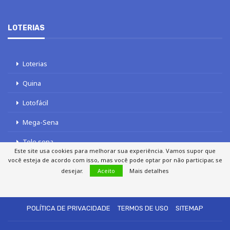
LOTERIAS
Loterias
Quina
Lotofácil
Mega-Sena
Tele sena
Este site usa cookies para melhorar sua experiência. Vamos supor que
você esteja de acordo com isso, mas você pode optar por não participar, se
desejar.
Aceito
Mais detalhes
SOBRE NÓS
AUTORES
FALE COM O JORNAL DCI
POLÍTICA DE PRIVACIDADE
TERMOS DE USO
SITEMAP