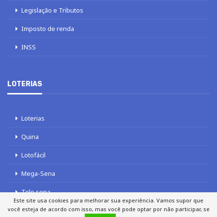
Legislação e Tributos
Imposto de renda
INSS
LOTERIAS
Loterias
Quina
Lotofácil
Mega-Sena
Tele sena
Este site usa cookies para melhorar sua experiência. Vamos supor que
você esteja de acordo com isso, mas você pode optar por não participar, se