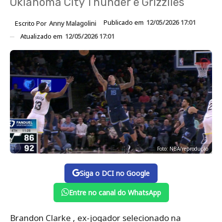
Oklahoma City Thunder e Grizzlies
Publicado em
12/05/2026 17:01
Escrito Por
Anny Malagolini
Atualizado em
12/05/2026 17:01
Foto: NBA/reprodução
Siga o DCI no Google
Entre no canal do WhatsApp
Brandon Clarke , ex-jogador selecionado na