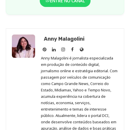
ENTRE NO CANAL
Anny Malagolini
Anny
Anny
Anny
Anny
Site
Malagolini
Malagolini
Malagolini
Malagolini
de
Anny Malagolini é jornalista especializada
no
no
no
no
Anny
em produção de conteúdo digital,
Pinterest
LinkedIn
Instagram
Facebook
Malagolini
jornalismo online e estratégia editorial. Com
passagem por veículos de comunicação
como Campo Grande News, Correio do
Estado, Midiamax, Yahoo e Tempo Novo,
acumula experiência na cobertura de
notícias, economia, serviços,
entretenimento e temas de interesse
público. Atualmente, lidera o portal DCI,
onde desenvolve conteúdos baseados em
apuração, análise de dados e boas práticas