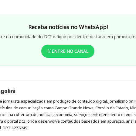
Receba notícias no WhatsApp!
tre na comunidade do DCI e fique por dentro de tudo em primeira m
ENTRE NO CANAL
golini
é jornalista especializada em produção de conteúdo digital, jornalismo onli
eículos de comunicação como Campo Grande News, Correio do Estado, Mi
cia na cobertura de notícias, economia, serviços, entretenimento e temas 
era o portal DCI, onde desenvolve conteúdos baseados em apuração, análi
al. DRT 1272/MS