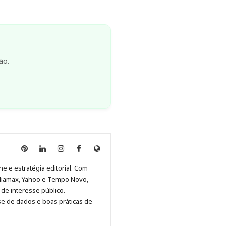
ão.
Anny
Anny
Anny
Anny
Site
Malagolini
Malagolini
Malagolini
Malagolini
de
ne e estratégia editorial. Com
no
no
no
no
Anny
diamax, Yahoo e Tempo Novo,
Pinterest
LinkedIn
Instagram
Facebook
Malagolini
de interesse público.
se de dados e boas práticas de