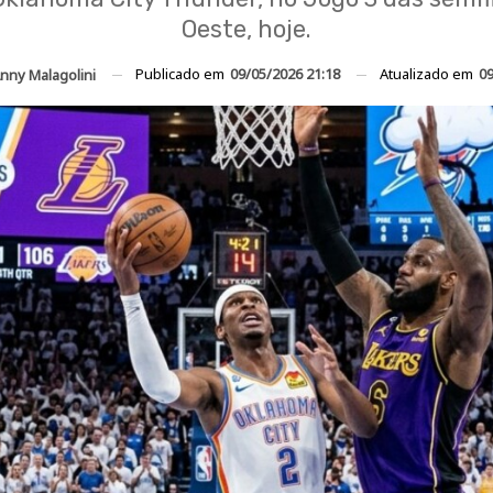
Oeste, hoje.
Publicado em
09/05/2026 21:18
Atualizado em
09
nny Malagolini