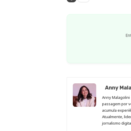
En
Anny Mala
Anny Malagolini 
passagem por v
acumula experiên
Atualmente, lid
jornalismo digit