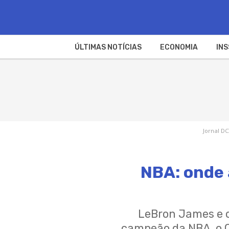
ÚLTIMAS NOTÍCIAS
ECONOMIA
INS
Jornal DC
NBA: onde 
LeBron James e o
campeão da NBA, o O