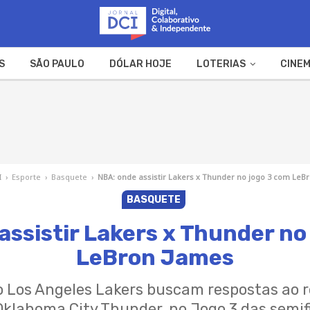
S
SÃO PAULO
DÓLAR HOJE
LOTERIAS
CINEM
A FAZENDA
WEB STORIES
I
›
Esporte
›
Basquete
›
NBA: onde assistir Lakers x Thunder no jogo 3 com LeB
BASQUETE
assistir Lakers x Thunder no
LeBron James
 Los Angeles Lakers buscam respostas ao 
klahoma City Thunder, no Jogo 3 das semif