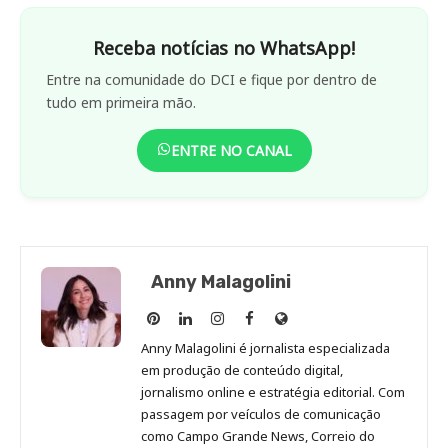
Receba notícias no WhatsApp!
Entre na comunidade do DCI e fique por dentro de
tudo em primeira mão.
ENTRE NO CANAL
Anny Malagolini
Anny
Anny
Anny
Anny
Site
Malagolini
Malagolini
Malagolini
Malagolini
de
Anny Malagolini é jornalista especializada
no
no
no
no
Anny
em produção de conteúdo digital,
Pinterest
LinkedIn
Instagram
Facebook
Malagolini
jornalismo online e estratégia editorial. Com
passagem por veículos de comunicação
como Campo Grande News, Correio do