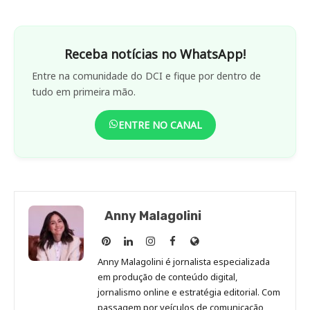
Receba notícias no WhatsApp!
Entre na comunidade do DCI e fique por dentro de
tudo em primeira mão.
ENTRE NO CANAL
Anny Malagolini
Anny
Anny
Anny
Anny
Site
Malagolini
Malagolini
Malagolini
Malagolini
de
Anny Malagolini é jornalista especializada
no
no
no
no
Anny
em produção de conteúdo digital,
Pinterest
LinkedIn
Instagram
Facebook
Malagolini
jornalismo online e estratégia editorial. Com
passagem por veículos de comunicação