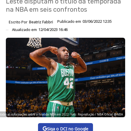
Leste disputam o título da temporada
na NBA em seis confrontos
Publicado em
03/06/2022 12:35
Escrito Por
Beatriz Fabbri
Atualizado em
12/04/2023 16:46
 todas as informações sobre a final da NBA em 2022. Foto: Reprodução / NBA Oficial @NBA
Siga o DCI no Google