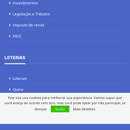
Investimentos
Legislação e Tributos
Imposto de renda
INSS
LOTERIAS
Loterias
Quina
Este site usa cookies para melhorar sua experiência. Vamos supor que
Lotofácil
você esteja de acordo com isso, mas você pode optar por não participar, se
desejar.
Aceito
Mais detalhes
Mega-Sena
Tele sena