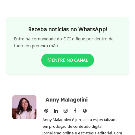
Receba notícias no WhatsApp!
Entre na comunidade do DCI e fique por dentro de
tudo em primeira mão.
ENTRE NO CANAL
Anny Malagolini
Anny
Anny
Anny
Anny
Site
Malagolini
Malagolini
Malagolini
Malagolini
de
Anny Malagolini é jornalista especializada
no
no
no
no
Anny
em produção de conteúdo digital,
Pinterest
LinkedIn
Instagram
Facebook
Malagolini
jornalismo online e estratégia editorial. Com