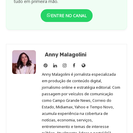
tudo em primeira mão.
ENTRE NO CANAL
Anny Malagolini
Anny
Anny
Anny
Anny
Site
Malagolini
Malagolini
Malagolini
Malagolini
de
Anny Malagolini é jornalista especializada
no
no
no
no
Anny
em produção de conteúdo digital,
Pinterest
LinkedIn
Instagram
Facebook
Malagolini
jornalismo online e estratégia editorial. Com
passagem por veículos de comunicação
como Campo Grande News, Correio do
Estado, Midiamax, Yahoo e Tempo Novo,
acumula experiência na cobertura de
notícias, economia, serviços,
entretenimento e temas de interesse
público. Atualmente, lidera o portal DCI,