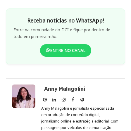
Receba notícias no WhatsApp!
Entre na comunidade do DCI e fique por dentro de
tudo em primeira mão.
ENTRE NO CANAL
Anny Malagolini
Anny
Anny
Anny
Anny
Site
Malagolini
Malagolini
Malagolini
Malagolini
de
Anny Malagolini é jornalista especializada
no
no
no
no
Anny
em produção de conteúdo digital,
Pinterest
LinkedIn
Instagram
Facebook
Malagolini
jornalismo online e estratégia editorial. Com
passagem por veículos de comunicação