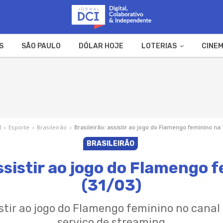
S
SÃO PAULO
DÓLAR HOJE
LOTERIAS
CINEM
A FAZENDA
WEB STORIES
I
›
Esporte
›
Brasileirão
›
Brasileirão: assistir ao jogo do Flamengo feminino na 
BRASILEIRÃO
assistir ao jogo do Flamengo 
(31/03)
stir ao jogo do Flamengo feminino no canal 
serviço de streaming