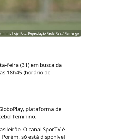
feminino hoje. Foto: Reprodução Paula Reis / Flamengo
ta-feira (31) em busca da
 às 18h45 (horário de
GloboPlay, plataforma de
tebol feminino.
sileirão. O canal SporTV é
 Porém, só está disponível